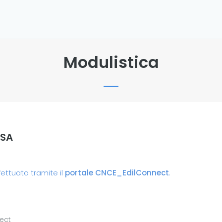
Modulistica
ESA
fettuata tramite il
portale CNCE_EdilConnect
.
ect