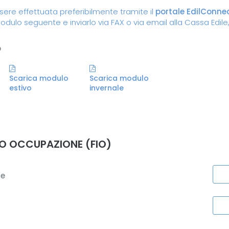
sere effettuata preferibilmente tramite il
portale EdilConne
modulo seguente e inviarlo via FAX o via email alla Cassa Edile, 
o
Scarica modulo
Scarica modulo
estivo
invernale
O OCCUPAZIONE (FIO)
ne