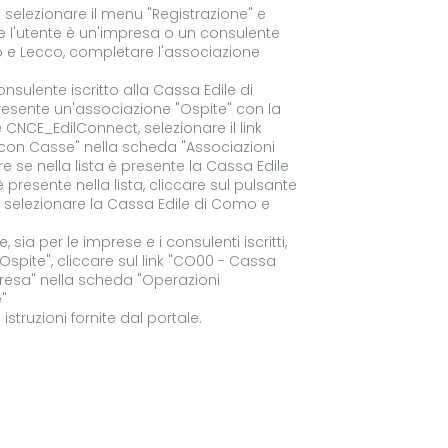
: selezionare il menu "Registrazione" e
. Se l'utente è un'impresa o un consulente
mo e Lecco, completare l'associazione
nsulente iscritto alla Cassa Edile di
resente un'associazione "Ospite" con la
 CNCE_EdilConnect, selezionare il link
 con Casse" nella scheda "Associazioni
re se nella lista è presente la Cassa Edile
resente nella lista, cliccare sul pulsante
i selezionare la Cassa Edile di Como e
sia per le imprese e i consulenti iscritti,
"Ospite", cliccare sul link "CO00 - Cassa
presa" nella scheda "Operazioni
"
struzioni fornite dal portale.