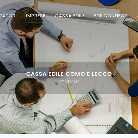
RATORI
IMPRESE
CASSA EDILE
EDILCONNECT
CASSA EDILE COMO E LECCO
Imprese