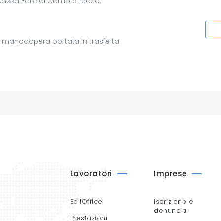
a Cassa Edile di Como e Lecco.
n manodopera portata in trasferta
Lavoratori
Imprese
EdilOffice
Iscrizione e
denuncia
Prestazioni